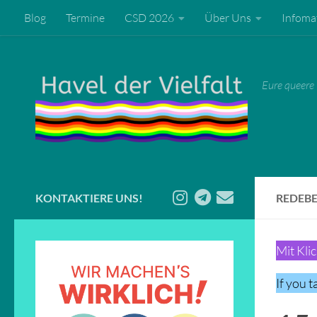
Blog
Termine
CSD 2026
Über Uns
Infomat
Zum Inhalt springen
Eure queere 
KONTAKTIERE UNS!
REDEBE
Mit Kli
If you 