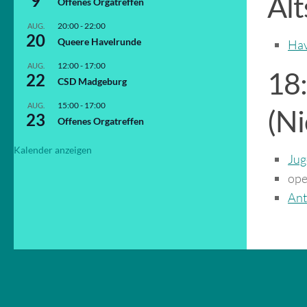
Alt
9
Offenes Orgatreffen
20:00
-
22:00
AUG.
20
Queere Havelrunde
Hav
12:00
-
17:00
AUG.
18
22
CSD Madgeburg
15:00
-
17:00
AUG.
(Ni
23
Offenes Orgatreffen
Kalender anzeigen
Jug
ope
Ant