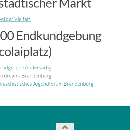
städtischer Markt
el der Vielfalt
:00 Endkundgebung
colaiplatz)
endgruppe Andersartig
n dreams Brandenburg
ifaschistisches Jugendforum Brandenburg