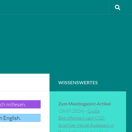
WISSENSWERTES
sch mitlesen.
Zum Meetingpoint-Artikel
(28.07.2026) -
Große
n English.
Betroffenheit nach CSD-
Anschlag: Heute Austausch in