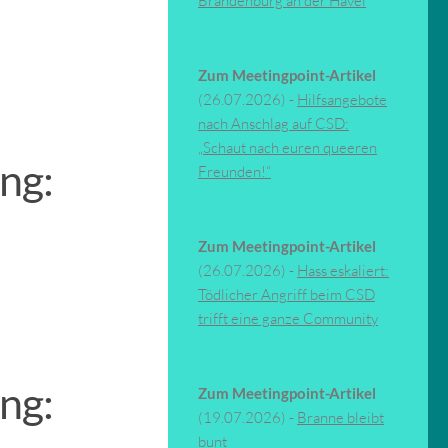
Brandenburg an der Havel
Zum Meetingpoint-Artikel
(26.07.2026) -
Hilfsangebote
nach Anschlag auf CSD:
„Schaut nach euren queeren
ng:
Freunden!“
Zum Meetingpoint-Artikel
(26.07.2026) -
Hass eskaliert:
Tödlicher Angriff beim CSD
trifft eine ganze Community
ng:
Zum Meetingpoint-Artikel
(19.07.2026) -
Branne bleibt
bunt