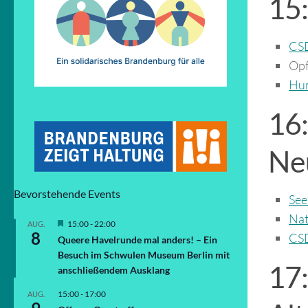
15
CSD
Opf
Hum
16
Ne
Bevorstehende Events
See
Nat
Hervorgehoben
15:00
-
22:00
AUG.
8
CSD
Queere Havelrunde mal anders! – Ein
Besuch im Schwulen Museum Berlin mit
17
anschließendem Ausklang
15:00
-
17:00
AUG.