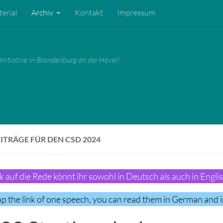
erial
Archiv
Kontakt
Impressum
Initiative in Brandenburg an der Havel!
ITRÄGE FÜR DEN CSD 2024
ck auf die Rede könnt ihr sowohl in Deutsch als auch in Engli
tap the link of one speech, you can read them in German and i