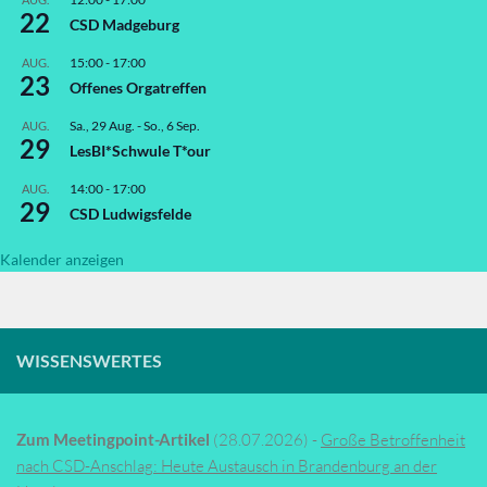
22
CSD Madgeburg
15:00
-
17:00
AUG.
23
Offenes Orgatreffen
Sa., 29 Aug.
-
So., 6 Sep.
AUG.
29
LesBI*Schwule T*our
14:00
-
17:00
AUG.
29
CSD Ludwigsfelde
Kalender anzeigen
WISSENSWERTES
Zum Meetingpoint-Artikel
(28.07.2026) -
Große Betroffenheit
nach CSD-Anschlag: Heute Austausch in Brandenburg an der