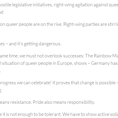
stile legislative initiatives, right-wing agitation against qu
nd
 on queer people are on the rise. Right-wing parties are stir
ies – and it’s getting dangerous.
same time, we must not overlook successes: The Rainbow M
al situation of queer people in Europe, shows – Germany has 
.
rogress we can celebrate! It proves that change is possible –
.
eans resistance. Pride also means responsibility.
 it is not enough to be tolerant. We have to show active soli