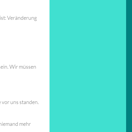
eist: Veränderung
 sein. Wir müssen
e vor uns standen.
r niemand mehr