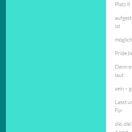
Platz 8
aufgest
ist
möglich
Pride b
Denn es
laut
sein – 
Lasst u
Für
die, di