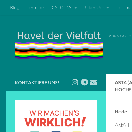
Blog
Termine
CSD 2026
Über Uns
Infomat
Zum Inhalt springen
Eure queere 
KONTAKTIERE UNS!
ASTA (
HOCHS
Rede
AstA T