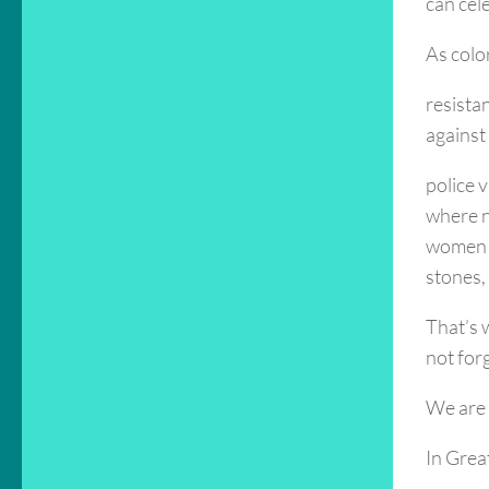
can cel
As color
resista
against
police 
where n
women a
stones,
That’s w
not forg
We are 
In Grea