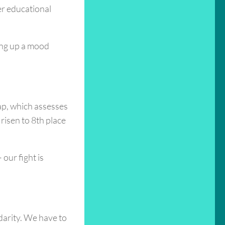
eer educational
ring up a mood
ap, which assesses
risen to 8th place
 our fight is
darity. We have to