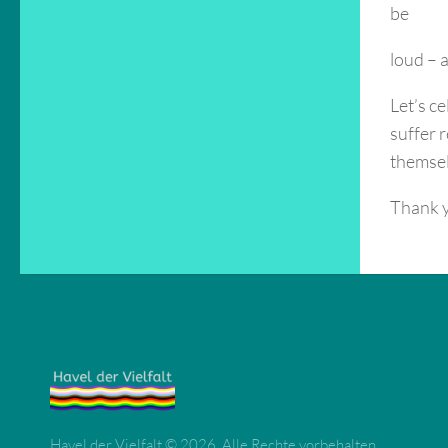
be
loud – 
Let’s c
suffer 
themsel
Thank yo
Havel der Vielfalt © 2026. Alle Rechte vorbehalten.