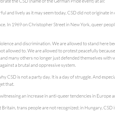
ebrate the CSD (name of the German Pride event) at all:
ful and lively as it may seem today, CSD did not originate in 
nce. In 1969 on Christopher Street in New York, queer peopl
violence and discrimination. We are allowed to stand here b
ot allowed to. We are allowed to protest peacefully because
nd many others no longer just defended themselves with w
 against a brutal and oppressive system.
hy CSD is not a party day. It is a day of struggle. And espec
et that.
witnessing an increase in anti-queer tendencies in Europe
t Britain, trans people are not recognized; in Hungary, CSD 