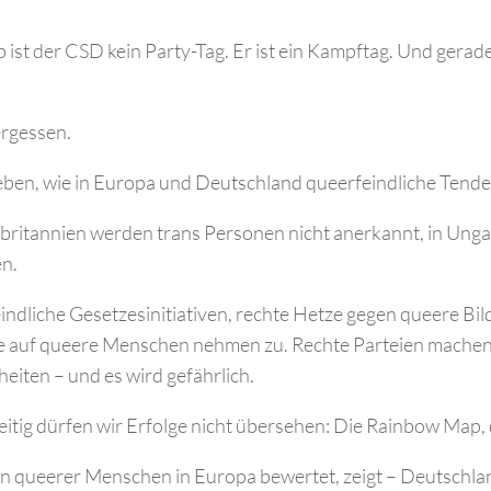
.
 ist der CSD kein Party-Tag. Er ist ein Kampftag. Und gerad
ergessen.
eben, wie in Europa und Deutschland queerfeindliche Ten
britannien werden trans Personen nicht anerkannt, in Unga
n.
indliche Gesetzesinitiativen, rechte Hetze gegen queere Bi
e auf queere Menschen nehmen zu. Rechte Parteien mache
eiten – und es wird gefährlich.
eitig dürfen wir Erfolge nicht übersehen: Die Rainbow Map, d
on queerer Menschen in Europa bewertet, zeigt – Deutschlan