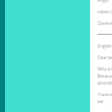
Angst
haben m
Danke eu
English
Dear pe
Why is 
Because
diversi
I have a
we