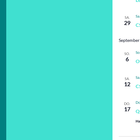
Sa
SA.
29
C
September
So
SO.
6
O
Sa
SA.
12
C
Do
DO.
17
Q
Ha