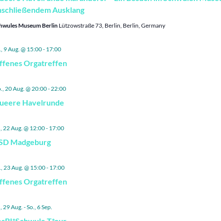
nschließendem Ausklang
hwules Museum Berlin
Lützowstraße 73, Berlin, Berlin, Germany
., 9 Aug. @ 15:00
-
17:00
ffenes Orgatreffen
., 20 Aug. @ 20:00
-
22:00
ueere Havelrunde
., 22 Aug. @ 12:00
-
17:00
SD Madgeburg
., 23 Aug. @ 15:00
-
17:00
ffenes Orgatreffen
., 29 Aug.
-
So., 6 Sep.
esBI*Schwule T*our