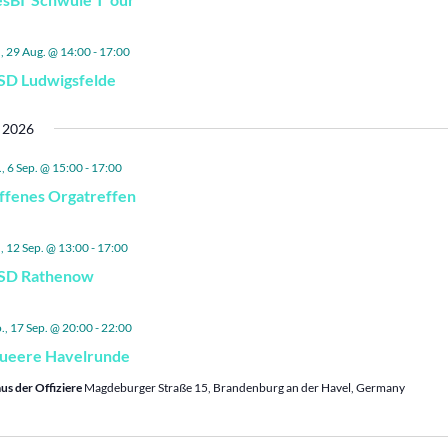
., 29 Aug. @ 14:00
-
17:00
SD Ludwigsfelde
 2026
., 6 Sep. @ 15:00
-
17:00
ffenes Orgatreffen
., 12 Sep. @ 13:00
-
17:00
SD Rathenow
., 17 Sep. @ 20:00
-
22:00
ueere Havelrunde
us der Offiziere
Magdeburger Straße 15, Brandenburg an der Havel, Germany