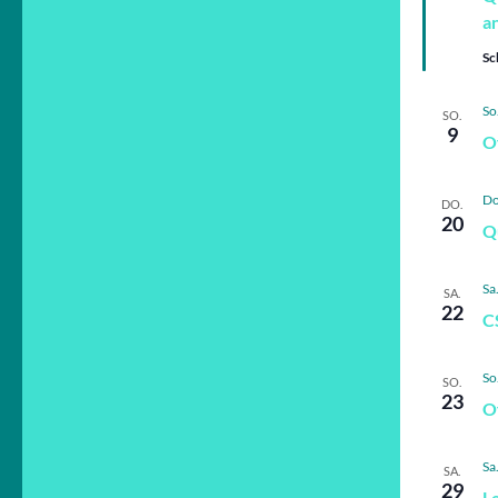
a
Sc
So
SO.
9
O
Do
DO.
20
Q
Sa
SA.
22
C
So
SO.
23
O
Sa
SA.
29
L